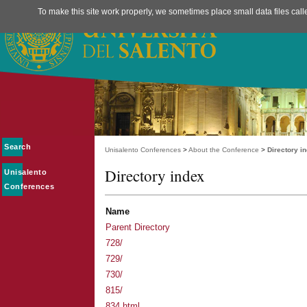
To make this site work properly, we sometimes place small data files call
Search
Unisalento Conferences
>
About the Conference
>
Directory i
Directory index
Unisalento
Conferences
Name
Parent Directory
728/
729/
730/
815/
834.html