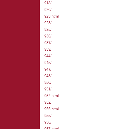
918/
920/
923.html
923/
925/
936/
937/
939/
944/
945/
947/
948/
950/
951/
952.html
952/
955.html
955/
956/
957.html